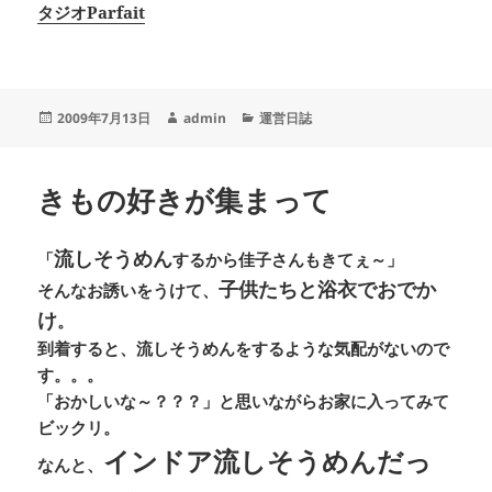
タジオParfait
投
作
カ
2009年7月13日
admin
運営日誌
稿
成
テ
日:
者
ゴ
リ
きもの好きが集まって
ー
流しそうめん
「
するから佳子さんもきてぇ～」
子供たちと浴衣でおでか
そんなお誘いをうけて、
け
。
到着すると、流しそうめんをするような気配がないので
す。。。
「おかしいな～？？？」と思いながらお家に入ってみて
ビックリ。
インドア流しそうめんだっ
なんと、