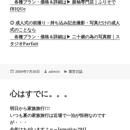
各種プラン・価格＆詳細は▶ 振袖専門店｜ふりそで
fRIQUe
◎
成人式の前撮り・持ち込み記念撮影・写真だけの成人
式のことなら
各種プラン・価格＆詳細は▶ 二十歳の為の写真館｜ス
タジオParfait
投
作
カ
2009年7月30日
admin
運営日誌
稿
成
テ
日:
者
ゴ
リ
心はすでに。。。
ー
明日から家族旅行!!!
いつも夏の家族旅行は近場で一泊が恒例なのです
が・・・
今年はちがいますよぉ～[emoji:e-291]