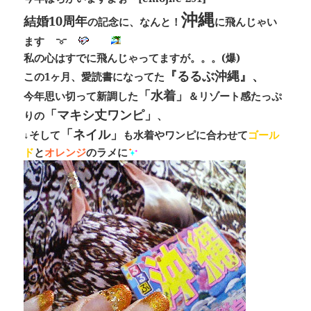
沖縄
結婚10周年
の記念に、なんと！
に飛んじゃい
ます
私の心はすでに飛んじゃってますが。。。(爆)
『るるぶ沖縄』、
この1ヶ月、愛読書になってた
「水着」
今年思い切って新調した
＆リゾート感たっぷ
「マキシ丈ワンピ」
りの
、
「ネイル」
↓そして
も水着やワンピに合わせて
ゴール
ド
と
オレンジ
のラメに