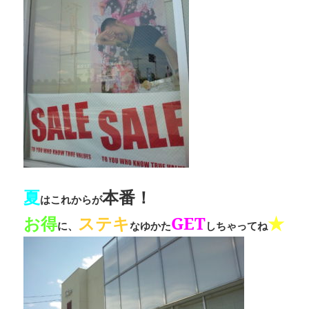
夏
本番！
はこれからが
お得
ステキ
GET
★
に、
なゆかた
しちゃってね