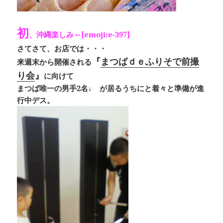
初
、沖縄楽しみ～[emoji:e-397]
さてさて、お店では・・・
『
まつばｄｅふりそで前撮
来週末から開催される
り会
』
に向けて
まつば唯一の男手2名↓ が居るうちにと着々と準備が進
行中デス。