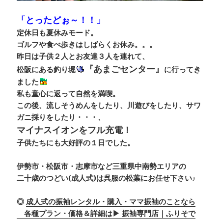
「とったどぉ～！！」
定休日も夏休みモード。
ゴルフや食べ歩きはしばらくお休み。。。
昨日は子供２人とお友達３人を連れて、
『あまごセンター』
松阪にある釣り堀
に行ってき
ました
私も童心に返って自然を満喫。
この後、流しそうめんをしたり、川遊びをしたり、サワ
ガニ採りをしたり・・・、
マイナスイオンをフル充電！
子供たちにも大好評の１日でした。
伊勢市・松阪市・志摩市など三重県中南勢エリアの
二十歳のつどい(成人式)は呉服の松葉にお任せ下さい♪
◎
成人式の振袖レンタル・購入・ママ振袖のことなら
各種プラン・価格＆詳細は▶ 振袖専門店｜ふりそで