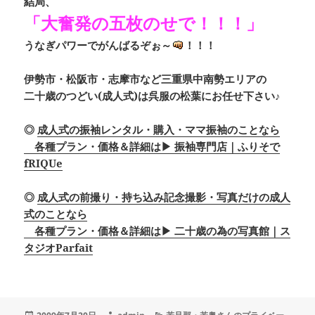
結局、
「大奮発の五枚のせで！！！」
うなぎパワーでがんばるぞぉ～
！！！
伊勢市・松阪市・志摩市など三重県中南勢エリアの
二十歳のつどい(成人式)は呉服の松葉にお任せ下さい♪
◎
成人式の振袖レンタル・購入・ママ振袖のことなら
各種プラン・価格＆詳細は▶ 振袖専門店｜ふりそで
fRIQUe
◎
成人式の前撮り・持ち込み記念撮影・写真だけの成人
式のことなら
各種プラン・価格＆詳細は▶ 二十歳の為の写真館｜ス
タジオParfait
投
作
カ