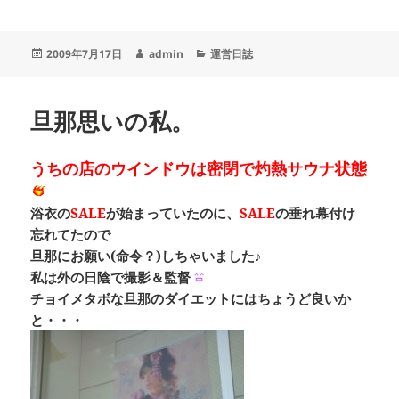
投
作
カ
2009年7月17日
admin
運営日誌
稿
成
テ
日:
者
ゴ
リ
旦那思いの私。
ー
うちの店のウインドウは密閉で灼熱サウナ状態
浴衣の
SALE
が始まっていたのに、
SALE
の垂れ幕付け
忘れてたので
旦那にお願い(命令？)しちゃいました♪
私は外の日陰で撮影＆監督
チョイメタボな旦那のダイエットにはちょうど良いか
と・・・