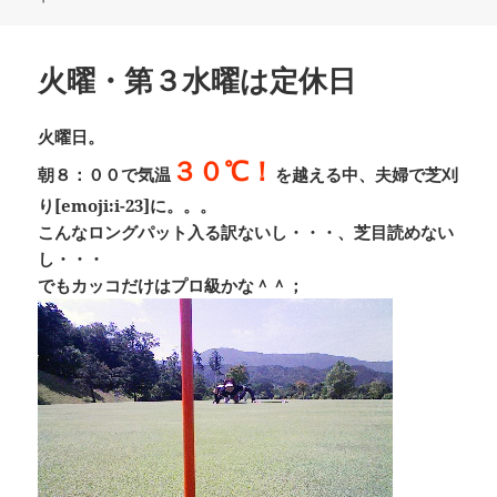
日:
者
ゴ
リ
ー
火曜・第３水曜は定休日
火曜日。
３０℃！
朝８：００で気温
を越える中、夫婦で芝刈
り[emoji:i-23]に。。。
こんなロングパット入る訳ないし・・・、芝目読めない
し・・・
でもカッコだけはプロ級かな＾＾；