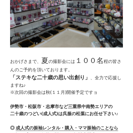
夏
１００名
おかげさまで、
の撮影会には
程の皆さ
んのご予約を頂いております。
「ステキな二十歳の思い出創り」
、全力で応援し
ますね♪
※次回の撮影会は秋(１１月)開催予定ですョ
伊勢市・松阪市・志摩市など三重県中南勢エリアの
二十歳のつどい(成人式)は呉服の松葉にお任せ下さい♪
◎
成人式の振袖レンタル・購入・ママ振袖のことなら