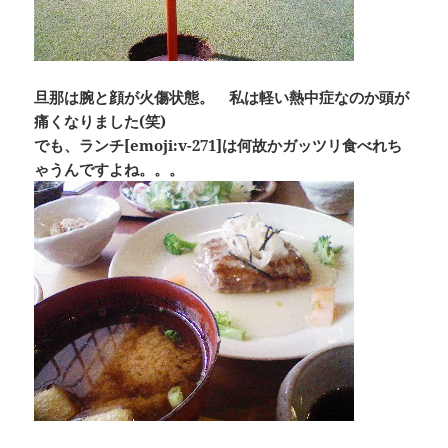
旦那は腕と顔が火傷状態。 私は軽い熱中症なのか頭が
痛くなりました(笑)
でも、ランチ[emoji:v-271]は何故かガッツリ食べれち
ゃうんですよね。。。