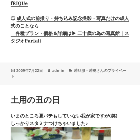
fRIQUe
◎
成人式の前撮り・持ち込み記念撮影・写真だけの成人
式のことなら
各種プラン・価格＆詳細は▶ 二十歳の為の写真館｜ス
タジオParfait
投
作
カ
2009年7月22日
admin
若旦那・若奥さんのプライベー
稿
成
テ
ト
日:
者
ゴ
リ
ー
土用の丑の日
いまのところ夏バテもしていない我が家ですが(笑)
しっかりスタミナつけちゃいました♪