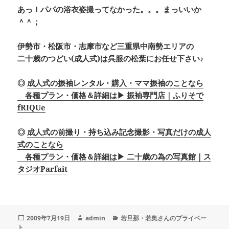
あっ！パパの浴衣姿撮ってなかった。。。まっいいか
＾＾；
伊勢市・松阪市・志摩市など三重県中南勢エリアの
二十歳のつどい(成人式)は呉服の松葉にお任せ下さい♪
◎
成人式の振袖レンタル・購入・ママ振袖のことなら
各種プラン・価格＆詳細は▶ 振袖専門店｜ふりそで
fRIQUe
◎
成人式の前撮り・持ち込み記念撮影・写真だけの成人
式のことなら
各種プラン・価格＆詳細は▶ 二十歳の為の写真館｜ス
タジオParfait
投
作
カ
2009年7月19日
admin
若旦那・若奥さんのプライベー
稿
成
テ
ト