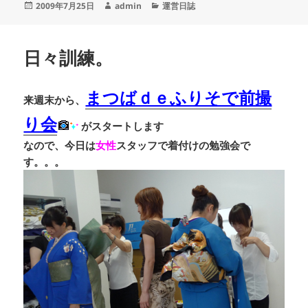
投
作
カ
2009年7月25日
admin
運営日誌
稿
成
テ
日:
者
ゴ
リ
日々訓練。
ー
まつばｄｅふりそで前撮
来週末から、
り会
がスタートします
なので、今日は
女性
スタッフで着付けの勉強会で
す。。。