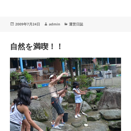
投
作
カ
2009年7月24日
admin
運営日誌
稿
成
テ
日:
者
ゴ
リ
自然を満喫！！
ー