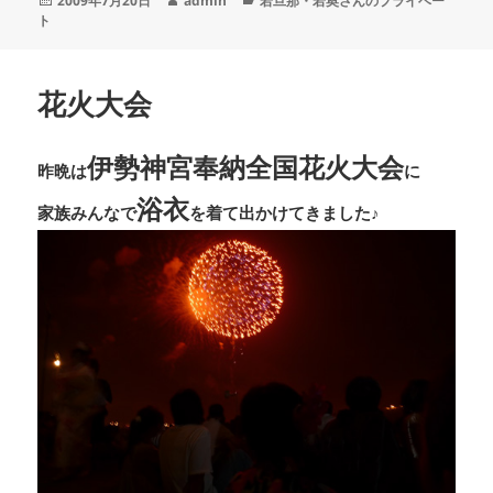
2009年7月20日
admin
若旦那・若奥さんのプライベー
稿
成
テ
ト
日:
者
ゴ
リ
ー
花火大会
伊勢神宮奉納全国花火大会
昨晩は
に
浴衣
家族みんなで
を着て出かけてきました♪