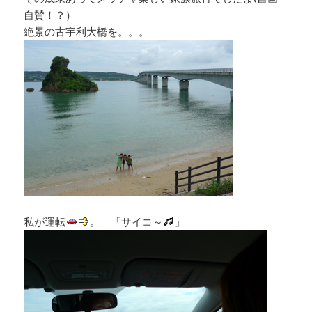
自賛！？）
絶景の古宇利大橋を。。。
私が運転
。 「サイコ～
」