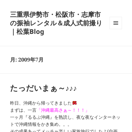
三重県伊勢市・松阪市・志摩市
の振袖レンタル＆成人式前撮り
｜松葉Blog
メニュ
ーとウ
ィジェ
ット
月:
2009年7月
たっだいまぁ～♪♪♪
昨日、沖縄から帰ってきました
まずは、一言
「沖縄最高さぁ～！！！」
一ヶ月『るるぶ沖縄』を熟読し、夜な夜なインターネッ
トで沖縄情報をかき集め。。。
その成果あってメッチャ楽しい家族旅行でしたよ(自画