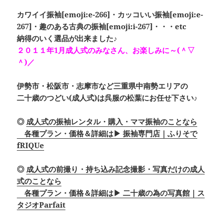
カワイイ振袖[emoji:e-266]・カッコいい振袖[emoji:e-
267]・趣のある古典の振袖[emoji:i-267]・・・etc
納得のいく選品が出来ました♪
２０１１年1月成人式のみなさん、お楽しみに～(＾▽
＾)／
伊勢市・松阪市・志摩市など三重県中南勢エリアの
二十歳のつどい(成人式)は呉服の松葉にお任せ下さい♪
◎
成人式の振袖レンタル・購入・ママ振袖のことなら
各種プラン・価格＆詳細は▶ 振袖専門店｜ふりそで
fRIQUe
◎
成人式の前撮り・持ち込み記念撮影・写真だけの成人
式のことなら
各種プラン・価格＆詳細は▶ 二十歳の為の写真館｜ス
タジオParfait