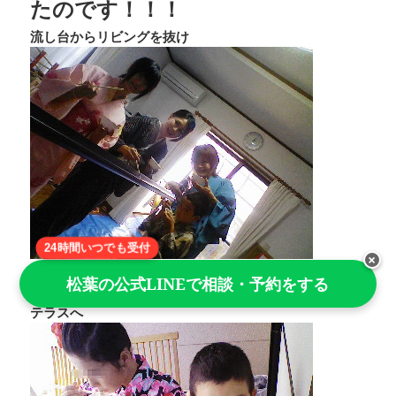
たのです！！！
流し台からリビングを抜け
24時間いつでも受付
×
松葉の公式LINEで相談・予約をする
↓
テラスへ