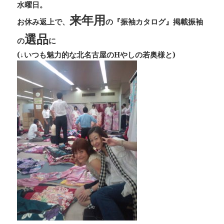
水曜日。
来年用
お休み返上で、
の
『振袖カタログ』
掲載振袖
選品
の
に
(↓いつも魅力的な北名古屋のHやしの若奥様と)