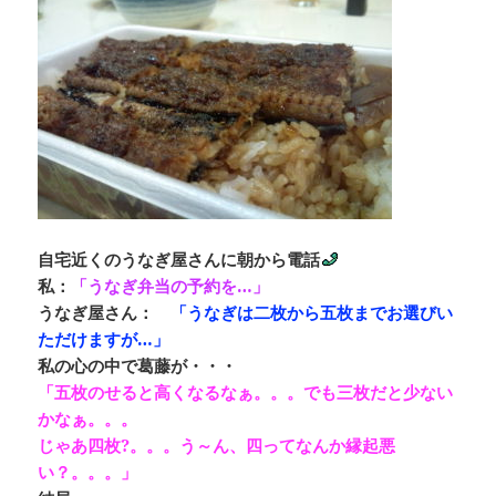
自宅近くのうなぎ屋さんに朝から電話
私：
「うなぎ弁当の予約を…」
うなぎ屋さん：
「うなぎは二枚から五枚までお選びい
ただけますが…」
私の心の中で葛藤が・・・
「五枚のせると高くなるなぁ。。。でも三枚だと少ない
かなぁ。。。
じゃあ四枚?。。。う～ん、四ってなんか縁起悪
い？。。。」