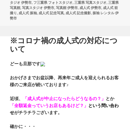
稿
成
テ
グ
タジオ 伊勢市
,
フ三重県 フォトスタジオ
,
三重県 写真スタジオ
,
三重県
日:
者
ゴ
写真館
,
写真スタジオ 伊勢市
,
写真館 伊勢市
,
成人式 伊勢市
,
成人式 前
リ
撮り
,
成人式 振袖
,
成人式 記念写真
,
成人式 記念撮影
,
振袖 レンタル 伊
ー
勢市
※コロナ禍の成人式の対応につ
いて
どーも旦那です
おかげさまでお盆以降、再来年ご成人を迎えられるお客
様のご来店が続いております♪
近頃、
「成人式が中止になったらどうなるの？」
とか
「全額返金っていうお店もあるけど？」
という問い合わ
せ
がチラチラございます。
確かに・・・