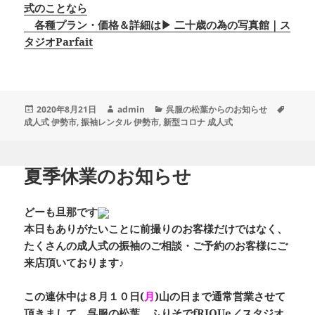
式のことなら
各種プラン・価格＆詳細は▶ 二十歳の為の写真館｜ス
タジオParfait
投
作
カ
タ
2020年8月21日
admin
呉服の松葉からのお知らせ
稿
成
テ
グ
成人式 伊勢市
,
振袖レンタル 伊勢市
,
新型コロナ 成人式
日:
者
ゴ
リ
ー
夏季休業のお知らせ
どーも旦那です
本日もありがたいことに前撮りのお客様だけではなく、
たくさんの成人式の振袖のご相談・ご予約のお客様にご
来店頂いております♪
この連休中は
８月１０日(
月
)山の日
まで
通常営業
させて
頂きまして、
呉服の松葉 ふりそでfRIQUe／スタジオ