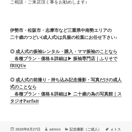
ご相談・ご来店頂く事をお勧めします♪
伊勢市・松阪市・志摩市など三重県中南勢エリアの
二十歳のつどい(成人式)は呉服の松葉にお任せ下さい♪
◎
成人式の振袖レンタル・購入・ママ振袖のことなら
各種プラン・価格＆詳細は▶ 振袖専門店｜ふりそで
fRIQUe
◎
成人式の前撮り・持ち込み記念撮影・写真だけの成人
式のことなら
各種プラン・価格＆詳細は▶ 二十歳の為の写真館｜ス
タジオParfait
投
作
カ
タ
2020年8月27日
admin
記念撮影（ご成人）
ォトス