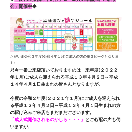
会」
開催中
◆
ただいま令和３年度(令和４年１月)ご成人の方の第３ピークとなりま
す。
只今一番ご来店頂いておりますのは
来年
度(２０２２
年１月)ご成人を迎えられる
平成１３年４月２日～平成
１４年４月１日生まれ
の皆さんとなりますが、
今度の令和２年度(２０２１年１月)にご成人を迎えられ
る平成１２年４月２日～平成１３年４月１日生まれの方
の駆け込みご来店もまだまだございます。
「成人式開催されるのかしら・・・」
とご心配の声も伺
いますが、