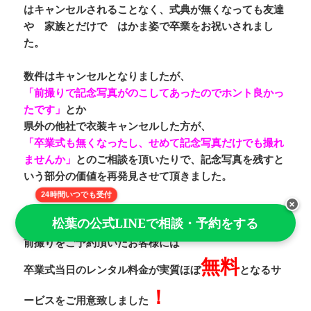
はキャンセルされることなく、式典が無くなっても友達
や 家族とだけで はかま姿で卒業をお祝いされまし
た。
数件はキャンセルとなりましたが、
「前撮りで記念写真がのこしてあったのでホント良かっ
たです」
とか
県外の他社で衣装キャンセルした方が、
「卒業式も無くなったし、せめて記念写真だけでも撮れ
ませんか」
とのご相談を頂いたりで、
記念写真を残す
と
いう部分の
価値
を再発見させて頂きました。
24時間いつでも受付
×
そこで、
松葉の公式LINEで相談・予約をする
2021年3月ご卒業の方に向けまして
前撮りをご予約頂いたお客様には
無料
卒業式当日のレンタル料金
が実質ほぼ
となるサ
！
ービスをご用意致しました