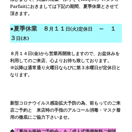
Parfait
におきましては下記の期間、
夏季休業
とさせて
頂きます。
●夏季休業
８
１１
～ １
月
日(火)定休日
３
日(木)
８月１４日(金)
から
営業再開
致しますので、
お盆休み
を
利用してのご来店、心よりお待ち致しております。
※以降は通常通り
火曜日
ならびに
第３水曜日
が
定休日
と
なります。
新型コロナウイルス感染拡大予防の為、前もってのご来
店ご予約と 来店時の手指のアルコール消毒・マスク着
用の徹底にご協力下さいませ。
◆
「夏休み振袖ご予約会」
＆
「成人式準備無料ご相談