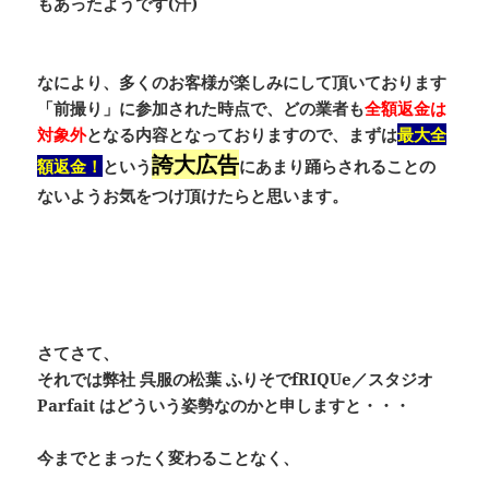
もあったようです(汗)
なにより、多くのお客様が楽しみにして頂いております
「前撮り」
に参加された時点で、どの業者も
全額返金は
対象外
となる内容となっておりますので、まずは
最大全
誇大広告
額返金！
という
にあまり踊らされることの
ないようお気をつけ頂けたらと思います。
さてさて、
それでは
弊社 呉服の松葉 ふりそでfRIQUe／スタジオ
Parfait
はどういう姿勢なのかと申しますと・・・
今までとまったく変わることなく、