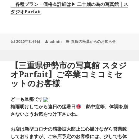
各種プラン・価格＆詳細は▶ 二十歳の為の写真館｜ス
タジオParfait
投
作
カ
2020年8月9日
admin
呉服の松葉からのお知らせ
稿
成
テ
日:
者
ゴ
リ
【三重県伊勢市の写真館 スタジ
ー
オParfait】ご卒業コミコミセ
ットのお客様
どーも旦那です
梅雨明けしてから連日の猛暑日
熱中症等、体調を崩
さないようお気をつけ下さいね。
お店は新型コロナの感染拡大防止に心掛けながら営業致
しておりますが、ご来店予定のお客様には、少しでも体