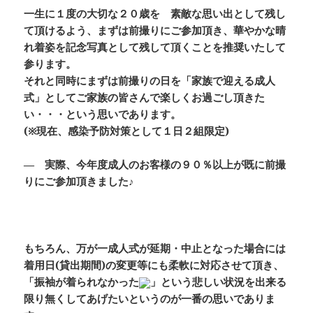
一生に１度の大切な２０歳
を 素敵な思い出として残し
て頂けるよう、まずは
前撮り
にご参加頂き、華やかな晴
れ着姿を記念写真として残して頂くことを推奨いたして
参ります。
それと同時にまずは前撮りの日を
「家族で迎える成人
式」
としてご家族の皆さんで楽しくお過ごし頂きた
い・・・という思いであります。
(※現在、感染予防対策として１日２組限定)
― 実際、今年度成人のお客様の９０％以上が既に前撮
りにご参加頂きました♪
もちろん、万が一成人式が延期・中止となった場合には
着用日(貸出期間)の変更等にも柔軟に対応させて頂き、
「振袖が着られなかった
」という悲しい状況を出来る
限り無くしてあげたいというのが一番の思いでありま