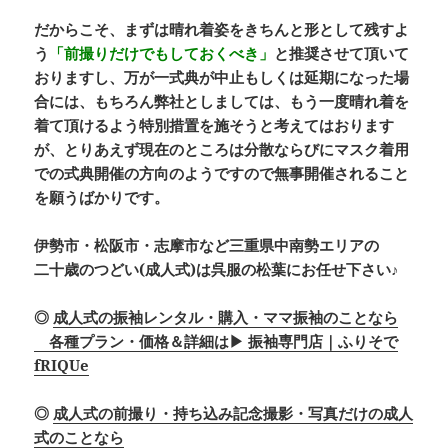
だからこそ、まずは晴れ着姿をきちんと形として残すよ
う
「前撮りだけでもしておくべき」
と
推奨
させて頂いて
おりますし、万が一式典が中止もしくは延期になった場
合には、もちろん弊社としましては、もう一度晴れ着を
着て頂けるよう特別措置を施そうと考えてはおります
が、とりあえず現在のところは分散ならびにマスク着用
での式典開催の方向のようですので無事開催されること
を願うばかりです。
伊勢市・松阪市・志摩市など三重県中南勢エリアの
二十歳のつどい(成人式)は呉服の松葉にお任せ下さい♪
◎
成人式の振袖レンタル・購入・ママ振袖のことなら
各種プラン・価格＆詳細は▶ 振袖専門店｜ふりそで
fRIQUe
◎
成人式の前撮り・持ち込み記念撮影・写真だけの成人
式のことなら