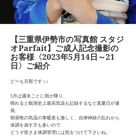
【三重県伊勢市の写真館 スタジ
オParfait】ご成人記念撮影の
お客様〈2023年5月14日～21
日〉ご紹介
どーも旦那です
5月は週末ごとに雨が降り、
晴れると観測史上最高気温も記録するなど真夏日が連
発。
朝昼晩の気温の寒暖差も激しく、自律神経の乱れから
体調を崩す方も多いので
どうぞ皆さま体調管理には気をつけて下さいね。