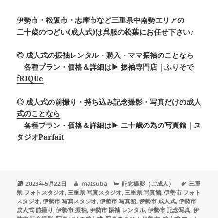
伊勢市・松阪市・志摩市など三重県中南勢エリアの
二十歳のつどい(成人式)は呉服の松葉にお任せ下さい♪
◎
成人式の振袖レンタル・購入・ママ振袖のことなら
各種プラン・価格＆詳細は▶ 振袖専門店｜ふりそで
fRIQUe
◎
成人式の前撮り・持ち込み記念撮影・写真だけの成人
式のことなら
各種プラン・価格＆詳細は▶ 二十歳の為の写真館｜ス
タジオParfait
投
作
カ
タ
2023年5月22日
matsuba
記念撮影（ご成人）
三重
稿
成
テ
グ
県 フォトスタジオ
,
三重県 写真スタジオ
,
三重県 写真館
,
伊勢市 フォト
日:
者
ゴ
スタジオ
,
伊勢市 写真スタジオ
,
伊勢市 写真館
,
伊勢市 成人式
,
伊勢市
リ
成人式 前撮り
,
伊勢市 振袖
,
伊勢市 振袖 レンタル
,
伊勢市 記念写真
,
伊