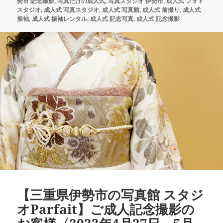
ー
勢市 記念撮影
,
写真だけの成人式
,
写真スタジオ 伊勢市
,
成人式 フォト
スタジオ
,
成人式 写真スタジオ
,
成人式 写真館
,
成人式 前撮り
,
成人式
振袖
,
成人式 振袖レンタル
,
成人式 記念写真
,
成人式 記念撮影
【三重県伊勢市の写真館 スタジ
オParfait】ご成人記念撮影の