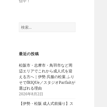
信中！
検
索:
最近の投稿
松阪市・志摩市・鳥羽市など周
辺エリアでこれから成人式を迎
える方へ｜伊勢 呉服の松葉 ふり
そでfRIQUe／スタジオParfaitが
選ばれる理由
2026年8月2日
【伊勢・松阪 成人式前撮り】ス