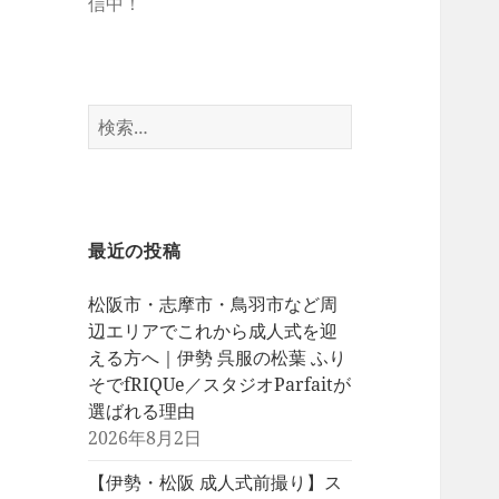
信中！
検
索:
最近の投稿
松阪市・志摩市・鳥羽市など周
辺エリアでこれから成人式を迎
える方へ｜伊勢 呉服の松葉 ふり
そでfRIQUe／スタジオParfaitが
選ばれる理由
2026年8月2日
【伊勢・松阪 成人式前撮り】ス