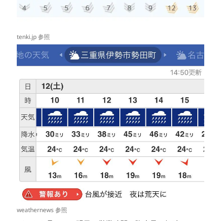
tenki.jp 参照
weathernews 参照