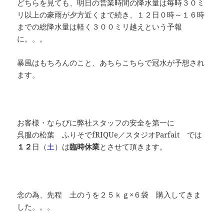
どちらを見ても、明日の営業時間の降水量は毎時３０ミ
リ以上の豪雨が夕方近くまで続き、１２日０時～１６時
までの総降水量は軽く３００ミリ越えという予報
に。。。
暴風はもちろんのこと、あちらこちらで冠水が予想され
ます。
お客様・ならびに弊社スタッフの安全を第一に
呉服の松葉 ふりそでfRIQUe／スタジオParfait では
１２
日（
土
）は
臨時休業
とさせて頂きます。
念の為、先程 土のうを２５ｋｇ×６袋 購入してきま
した。。。