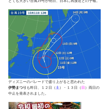
とても大きい台風19号が明日、日本に再接近との予報。
ディズニーのパレードで盛り上がると思われた
伊勢まつり
も昨日、１２日（
土
）・１３日（
日
）両日の
中止を発表されました。