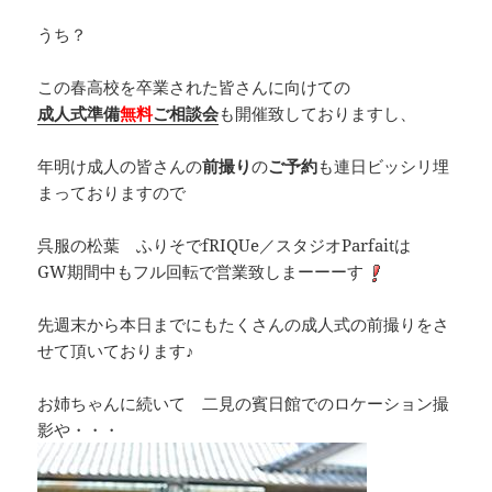
うち？
この春高校を卒業された皆さんに向けての
成人式準備
無料
ご相談会
も開催致しておりますし、
年明け成人の皆さんの
前撮り
の
ご予約
も連日ビッシリ埋
まっておりますので
呉服の松葉 ふりそでfRIQUe／スタジオParfaitは
GW期間中もフル回転で営業致しまーーーす
先週末から本日までにもたくさんの成人式の前撮りをさ
せて頂いております♪
お姉ちゃんに続いて 二見の賓日館でのロケーション撮
影や・・・