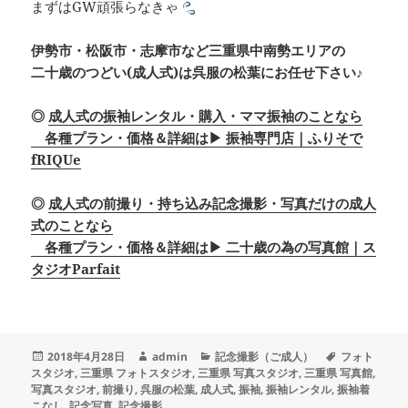
まずはGW頑張らなきゃ
伊勢市・松阪市・志摩市など三重県中南勢エリアの
二十歳のつどい(成人式)は呉服の松葉にお任せ下さい♪
◎
成人式の振袖レンタル・購入・ママ振袖のことなら
各種プラン・価格＆詳細は▶ 振袖専門店｜ふりそで
fRIQUe
◎
成人式の前撮り・持ち込み記念撮影・写真だけの成人
式のことなら
各種プラン・価格＆詳細は▶ 二十歳の為の写真館｜ス
タジオParfait
投
作
カ
タ
2018年4月28日
admin
記念撮影（ご成人）
フォト
稿
成
テ
グ
スタジオ
,
三重県 フォトスタジオ
,
三重県 写真スタジオ
,
三重県 写真館
,
日:
者
ゴ
写真スタジオ
,
前撮り
,
呉服の松葉
,
成人式
,
振袖
,
振袖レンタル
,
振袖着
リ
こなし
,
記念写真
,
記念撮影