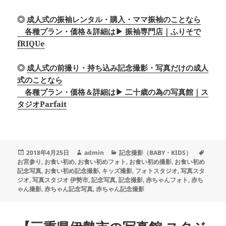
◎
成人式の振袖レンタル・購入・ママ振袖のことなら
各種プラン・価格＆詳細は▶ 振袖専門店｜ふりそで
fRIQUe
◎
成人式の前撮り・持ち込み記念撮影・写真だけの成人
式のことなら
各種プラン・価格＆詳細は▶ 二十歳の為の写真館｜ス
タジオParfait
投
作
カ
タ
2018年4月25日
admin
記念撮影（BABY・KIDS）
稿
成
テ
グ
お宮参り
,
お食い初め
,
お食い初めフォト
,
お食い初め撮影
,
お食い初め
日:
者
ゴ
記念写真
,
お食い初め記念撮影
,
キッズ撮影
,
フォトスタジオ
,
写真スタ
リ
ジオ
,
写真スタジオ 伊勢市
,
記念写真
,
記念撮影
,
赤ちゃんフォト
,
赤ち
ー
ゃん撮影
,
赤ちゃん記念写真
,
赤ちゃん記念撮影