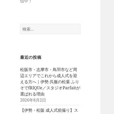
信中！
検
索:
最近の投稿
松阪市・志摩市・鳥羽市など周
辺エリアでこれから成人式を迎
える方へ｜伊勢 呉服の松葉 ふり
そでfRIQUe／スタジオParfaitが
選ばれる理由
2026年8月2日
【伊勢・松阪 成人式前撮り】ス