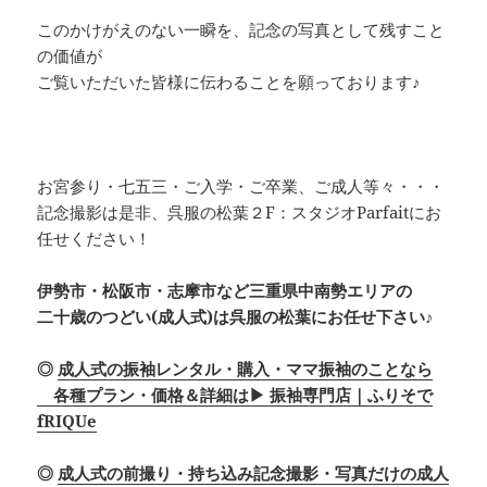
このかけがえのない一瞬を、記念の写真として残すこと
の価値が
ご覧いただいた皆様に伝わることを願っております♪
お宮参り・七五三・ご入学・ご卒業、ご成人等々・・・
記念撮影は是非、呉服の松葉２F：スタジオParfaitにお
任せください！
伊勢市・松阪市・志摩市など三重県中南勢エリアの
二十歳のつどい(成人式)は呉服の松葉にお任せ下さい♪
◎
成人式の振袖レンタル・購入・ママ振袖のことなら
各種プラン・価格＆詳細は▶ 振袖専門店｜ふりそで
fRIQUe
◎
成人式の前撮り・持ち込み記念撮影・写真だけの成人