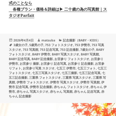
式のことなら
各種プラン・価格＆詳細は▶ 二十歳の為の写真館｜ス
タジオParfait
投
作
カ
2026年4月4日
matsuba
記念撮影（BABY・KIDS）
稿
タ
成
テ
3歳女の子
,
5歳男の子
,
753 フォトスタジオ
,
753 伊勢市
,
753 写真
日:
グ
者
ゴ
スタジオ
,
753 写真館
,
753 記念写真
,
753 記念撮影
,
7歳女の子
,
BABY
リ
フォトスタジオ
,
BABY 伊勢市
,
BABY 写真スタジオ
,
BABY 写真館
,
ー
BABY 記念写真
,
BABY 記念撮影
,
お宮参り フォトスタジオ
,
お宮参り
伊勢市
,
お宮参り 撮影
,
お宮参り 記念写真
,
お宮参り 記念撮影
,
お宮参
りフォト
,
お宮参り写真 スタジオ
,
七五三 伊勢市
,
七五三フォト
,
七五三
フォトスタジオ
,
七五三写真スタジオ
,
七五三撮影
,
七五三記念写真
,
七
五三記念撮影
,
三重県 フォトスタジオ
,
三重県 写真スタジオ
,
三重県 写
真館
,
伊勢市 フォトスタジオ
,
伊勢市 写真スタジオ
,
伊勢市 写真館
,
伊
勢市 記念写真
,
伊勢市 記念撮影
,
赤ちゃん フォトスタジオ
,
赤ちゃん 伊
勢市
,
赤ちゃん 写真スタジオ
,
赤ちゃん 写真館
,
赤ちゃん 記念写真
,
赤
ちゃん 記念撮影