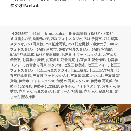
タジオParfait
投
作
カ
2025年11月2日
matsuba
記念撮影（BABY・KIDS）
稿
タ
成
テ
3歳女の子
,
5歳男の子
,
753 フォトスタジオ
,
753 伊勢市
,
753 写真
日:
グ
者
ゴ
スタジオ
,
753 写真館
,
753 記念写真
,
753 記念撮影
,
7歳女の子
,
BABY
リ
フォトスタジオ
,
BABY 伊勢市
,
BABY 写真スタジオ
,
BABY 写真館
,
ー
BABY 記念写真
,
BABY 記念撮影
,
お宮参り フォトスタジオ
,
お宮参り
伊勢市
,
お宮参り 撮影
,
お宮参り 記念写真
,
お宮参り 記念撮影
,
お宮参
りフォト
,
お宮参り写真 スタジオ
,
七五三 伊勢市
,
七五三フォト
,
七五三
フォトスタジオ
,
七五三写真スタジオ
,
七五三撮影
,
七五三記念写真
,
七
五三記念撮影
,
三重県 フォトスタジオ
,
三重県 写真スタジオ
,
三重県 写
真館
,
伊勢市 フォトスタジオ
,
伊勢市 写真スタジオ
,
伊勢市 写真館
,
伊
勢市 記念写真
,
伊勢市 記念撮影
,
赤ちゃん フォトスタジオ
,
赤ちゃん 伊
勢市
,
赤ちゃん 写真スタジオ
,
赤ちゃん 写真館
,
赤ちゃん 記念写真
,
赤
ちゃん 記念撮影