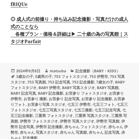
fRIQUe
◎
成人式の前撮り・持ち込み記念撮影・写真だけの成人
式のことなら
各種プラン・価格＆詳細は▶ 二十歳の為の写真館｜ス
タジオParfait
投
作
カ
2024年9月8日
matsuba
記念撮影（BABY・KIDS）
稿
タ
成
テ
3歳女の子
,
5歳男の子
,
753 フォトスタジオ
,
753 伊勢市
,
753 写真
日:
グ
者
ゴ
スタジオ
,
753 写真館
,
753 記念写真
,
753 記念撮影
,
7歳女の子
,
BABY
リ
フォトスタジオ
,
BABY 伊勢市
,
BABY 写真スタジオ
,
BABY 写真館
,
ー
BABY 記念写真
,
BABY 記念撮影
,
お宮参り フォトスタジオ
,
お宮参り
伊勢市
,
お宮参り 撮影
,
お宮参り 記念写真
,
お宮参り 記念撮影
,
お宮参
りフォト
,
お宮参り写真 スタジオ
,
七五三 伊勢市
,
七五三フォト
,
七五三
フォトスタジオ
,
七五三写真スタジオ
,
七五三撮影
,
七五三記念写真
,
七
五三記念撮影
,
三重県 フォトスタジオ
,
三重県 写真スタジオ
,
三重県 写
真館
,
伊勢市 フォトスタジオ
,
伊勢市 写真スタジオ
,
伊勢市 写真館
,
伊
勢市 記念写真
,
伊勢市 記念撮影
,
赤ちゃん フォトスタジオ
,
赤ちゃん 伊
勢市
,
赤ちゃん 写真スタジオ
,
赤ちゃん 写真館
,
赤ちゃん 記念写真
,
赤
ちゃん 記念撮影