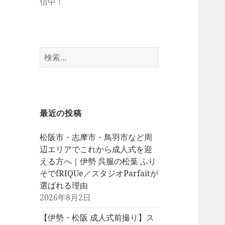
信中！
検
索:
最近の投稿
松阪市・志摩市・鳥羽市など周
辺エリアでこれから成人式を迎
える方へ｜伊勢 呉服の松葉 ふり
そでfRIQUe／スタジオParfaitが
選ばれる理由
2026年8月2日
【伊勢・松阪 成人式前撮り】ス