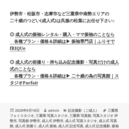
伊勢市・松阪市・志摩市など三重県中南勢エリアの
二十歳のつどい(成人式)は呉服の松葉にお任せ下さい♪
◎
成人式の振袖レンタル・購入・ママ振袖のことなら
各種プラン・価格＆詳細は▶ 振袖専門店｜ふりそで
fRIQUe
◎
成人式の前撮り・持ち込み記念撮影・写真だけの成人
式のことなら
各種プラン・価格＆詳細は▶ 二十歳の為の写真館｜ス
タジオParfait
投
作
カ
タ
2020年9月18日
admin
記念撮影（ご成人）
三重県
稿
成
テ
グ
フォトスタジオ
,
三重県 写真スタジオ
,
三重県 写真館
,
写真スタジオ 伊
日:
者
ゴ
勢市
,
写真館 伊勢市
,
成人式 伊勢市
,
成人式 写真スタジオ
,
成人式 写真
リ
館
,
成人式 前撮り
,
成人式 振袖
,
成人式 記念写真
,
成人式 記念撮影
,
振袖