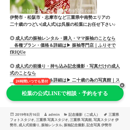
伊勢市・松阪市・志摩市など三重県中南勢エリアの
二十歳のつどい(成人式)は呉服の松葉にお任せ下さい♪
◎
成人式の振袖レンタル・購入・ママ振袖のことなら
各種プラン・価格＆詳細は▶ 振袖専門店｜ふりそで
fRIQUe
◎
成人式の前撮り・持ち込み記念撮影・写真だけの成人
式のことなら
各種プラン・価格＆詳細は▶ 二十歳の為の写真館｜ス
24時間いつでも受付
×
タジオParfait
松葉の公式LINEで相談・予約をする
投
作
カ
タ
2019年8月16日
admin
記念撮影（ご成人）
三重県
稿
成
テ
グ
フォトスタジオ
,
三重県 写真スタジオ
,
三重県 写真館
,
写真スタジオ 伊
日:
者
ゴ
勢市
,
成人式前撮り
,
振袖レンタル
,
振袖記念撮影
,
記念写真 伊勢市
リ