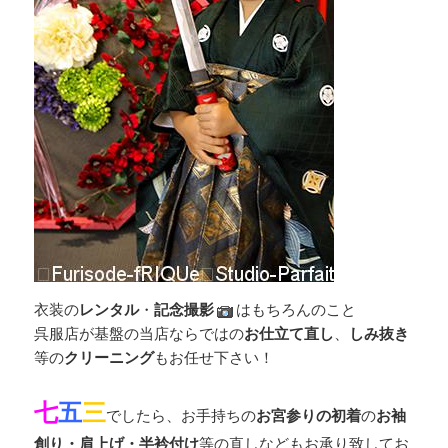
衣装の
レンタル
・
記念撮影
はもちろんのこと
呉服店が基盤の当店ならではの
お仕立て直し
、
しみ抜き
等の
クリーニング
もお任せ下さい！
七
五
三
でしたら、お手持ちの
お宮参りの初着
の
お袖
創り・肩上げ・半衿付け
等の直しなどもお承り致してお