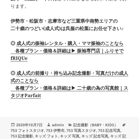
ります。
伊勢市・松阪市・志摩市など三重県中南勢エリアの
二十歳のつどい(成人式)は呉服の松葉にお任せ下さい♪
◎
成人式の振袖レンタル・購入・ママ振袖のことなら
各種プラン・価格＆詳細は▶ 振袖専門店｜ふりそで
fRIQUe
◎
成人式の前撮り・持ち込み記念撮影・写真だけの成人
式のことなら
各種プラン・価格＆詳細は▶ 二十歳の為の写真館｜ス
タジオParfait
投
作
カ
2020年10月7日
admin
記念撮影（BABY・KIDS）
タ
稿
成
テ
753 フォトスタジオ
,
753 伊勢市
,
753 写真スタジオ
,
753 記念写真
,
グ
日:
者
ゴ
753 記念撮影
,
キッズ フォト
,
キッズ 写真
,
キッズ 記念写真
,
キッズ 記