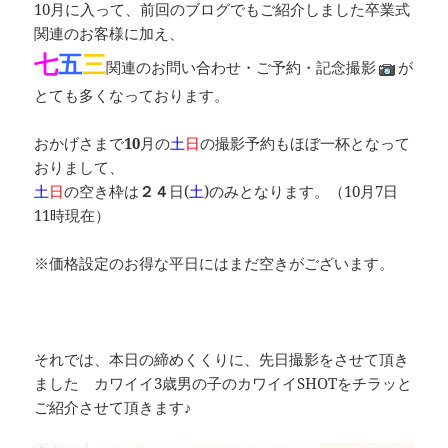
10月に入って、前回のブログでもご紹介しました卒業式
関連のお客様に加え、
七
五
三
関連のお問い合わせ・ご予約・記念撮影
が
とても多くなっております。
おかげさまで
10
月の
土
日
の撮影予約もほぼ一杯となって
おりまして、
土
日
の空き枠は
２４
日(
土
)のみとなります。（10月7日
11時現在）
※価格設定のお得な平日にはまだ空きがございます。
それでは、本日の締めくくりに、先日撮影をさせて頂き
ました カワイイ3歳男の子のカワイイSHOTをチラッと
ご紹介させて頂きます♪