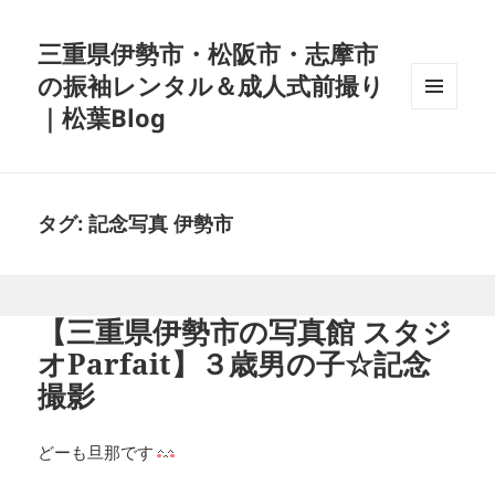
三重県伊勢市・松阪市・志摩市
の振袖レンタル＆成人式前撮り
｜松葉Blog
メニュ
ーとウ
ィジェ
ット
タグ:
記念写真 伊勢市
【三重県伊勢市の写真館 スタジ
オParfait】３歳男の子☆記念
撮影
どーも旦那です