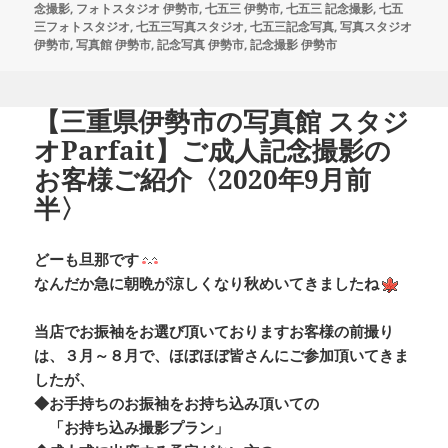
リ
念撮影
,
フォトスタジオ 伊勢市
,
七五三 伊勢市
,
七五三 記念撮影
,
七五
ー
三フォトスタジオ
,
七五三写真スタジオ
,
七五三記念写真
,
写真スタジオ
伊勢市
,
写真館 伊勢市
,
記念写真 伊勢市
,
記念撮影 伊勢市
【三重県伊勢市の写真館 スタジ
オParfait】ご成人記念撮影の
お客様ご紹介〈2020年9月前
半〉
どーも旦那です
なんだか急に朝晩が涼しくなり秋めいてきましたね
当店でお振袖をお選び頂いておりますお客様の前撮り
は、３月～８月で、ほぼほぼ皆さんにご参加頂いてきま
したが、
◆お手持ちのお振袖をお持ち込み頂いての
「お持ち込み撮影プラン」