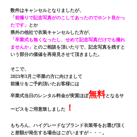
数件はキャンセルとなりましたが、
「前撮りで記念写真がのこしてあったのでホント良かっ
たです」
とか
県外の他社で衣装キャンセルした方が、
「卒業式も無くなったし、せめて記念写真だけでも撮れ
ませんか」
とのご相談を頂いたりで、
記念写真を残す
と
いう部分の
価値
を再発見させて頂きました。
そこで、
2021年3月ご卒業の方に向けまして
前撮りをご予約頂いたお客様には
無料
卒業式当日のレンタル料金
が実質ほぼ
となるサ
！
ービスをご用意致しました
もちろん、ハイグレードなブランド衣装等をお選び頂く
と差額が発生する場合はございますが・・・。