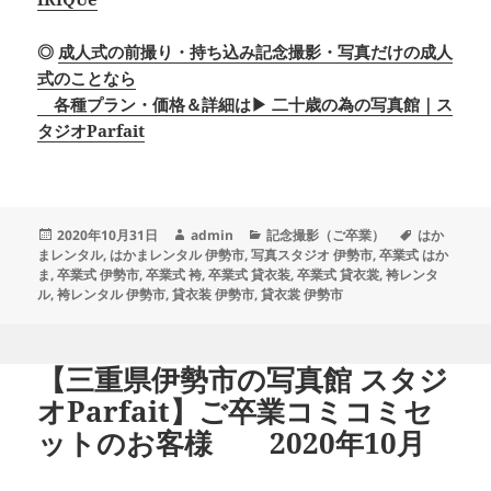
◎
成人式の前撮り・持ち込み記念撮影・写真だけの成人
式のことなら
各種プラン・価格＆詳細は▶ 二十歳の為の写真館｜ス
タジオParfait
投
作
カ
タ
2020年10月31日
admin
記念撮影（ご卒業）
はか
稿
成
テ
グ
まレンタル
,
はかまレンタル 伊勢市
,
写真スタジオ 伊勢市
,
卒業式 はか
日:
者
ゴ
ま
,
卒業式 伊勢市
,
卒業式 袴
,
卒業式 貸衣装
,
卒業式 貸衣裳
,
袴レンタ
リ
ル
,
袴レンタル 伊勢市
,
貸衣装 伊勢市
,
貸衣裳 伊勢市
ー
【三重県伊勢市の写真館 スタジ
オParfait】ご卒業コミコミセ
ットのお客様 2020年10月