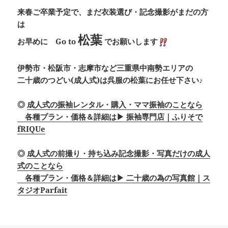
来春ご卒業予定で、まだ衣装選び・記念撮影がまだの方
は
松葉
お早めに
Go to
でお願いします
伊勢市・松阪市・志摩市など三重県中南勢エリアの
二十歳のつどい(成人式)は呉服の松葉にお任せ下さい♪
◎
成人式の振袖レンタル・購入・ママ振袖のことなら
各種プラン・価格＆詳細は▶ 振袖専門店｜ふりそで
fRIQUe
◎
成人式の前撮り・持ち込み記念撮影・写真だけの成人
式のことなら
各種プラン・価格＆詳細は▶ 二十歳の為の写真館｜ス
タジオParfait