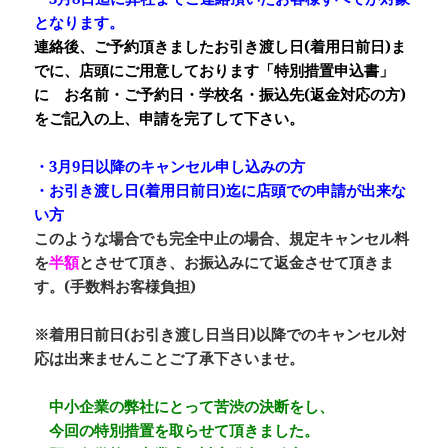
となります
。
連絡後、ご予約頂きましたお引き渡し日(着用日前日)ま
でに、店頭にご用意しております
「特別措置申込
書」
に お名前・ご予約日・学校名・振込先(返金対応の方)
をご記入の上、申請を完了して下さい。
・
3月9日以降
のキャンセル申し込みの方
・
お引き渡し日
(着用日前日)
迄
に店頭での申請が出来な
い方
このような場合でも完全中止の場合、
規定キャンセル料
を
半額
とさせて頂き、お振込みにて返金させて頂きま
す。(手数料お客様負担)
※
着用日前日
(お引き渡し日当日)
以降
でのキャンセル対
応は出来ませんことご了承下さいませ。
中小企業の弊社にとって苦渋の決断をし、
今回の特別措置を取らせて頂きました。