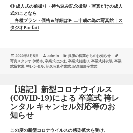
◎
成人式の前撮り・持ち込み記念撮影・写真だけの成人
式のことなら
各種プラン・価格＆詳細は▶ 二十歳の為の写真館｜ス
タジオParfait
投
作
カ
タ
2020年8月5日
admin
呉服の松葉からのお知らせ
稿
成
テ
グ
写真スタジオ 伊勢市
,
卒業式はかま
,
卒業式前撮り
,
卒業式貸衣装
,
卒業
日:
者
ゴ
式貸衣裳
,
袴レンタル
,
記念写真卒業式
,
記念撮影卒業式
リ
ー
【追記】新型コロナウイルス
(COVID-19)による 卒業式 袴レ
ンタル キャンセル対応等のお
知らせ
この度の新型コロナウイルスの感染拡大を受け、