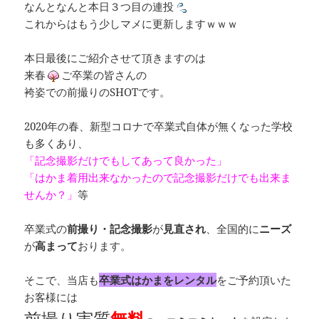
なんとなんと本日３つ目の連投
これからはもう少しマメに更新しますｗｗｗ
本日最後にご紹介させて頂きますのは
来春
ご卒業の皆さんの
袴姿での前撮りのSHOTです。
2020年の春、新型コロナで卒業式自体が無くなった学校
も多くあり、
「記念撮影だけでもしてあって良かった」
「はかま着用出来なかったので記念撮影だけでも出来ま
せんか？」
等
卒業式の
前撮り・記念撮影
が
見直され
、全国的に
ニーズ
が
高まって
おります。
そこで、当店も
卒業式はかまをレンタル
をご予約頂いた
お客様には
前撮り実質
無料