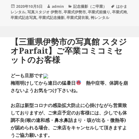
投
作
カ
タ
2020年10月5日
admin
記念撮影（ご卒業）
はかま
稿
成
テ
グ
レンタル
,
写真スタジオ 伊勢市
,
卒業式伊勢市
,
卒業式前撮り
,
卒業式袴
,
日:
者
ゴ
卒業式記念写真
,
卒業式記念撮影
,
卒業式貸衣装
,
袴レンタル
リ
ー
【三重県伊勢市の写真館 スタジ
オParfait】ご卒業コミコミセ
ットのお客様
どーも旦那です
梅雨明けしてから連日の猛暑日
熱中症等、体調を崩
さないようお気をつけ下さいね。
お店は新型コロナの感染拡大防止に心掛けながら営業致
しておりますが、ご来店予定のお客様には、少しでも体
調不良(喉の違和感・鼻水鼻詰まり・咳が出る・微熱等)
が認められる場合、ご来店をキャンセルして頂きますよ
うご協力願います。