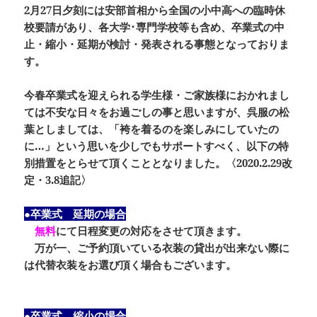
2月27日夕刻には安部首相から全国の小中高への臨時休
校要請があり、各大学･専門学校等も含め、卒業式の中
止・縮小・延期が検討・発表される事態となっておりま
す。
今春卒業式を迎えられる学生様・ご家族様におかれまし
ては不安な日々をお過ごしの事と思いますが、呉服の松
葉としましては、
「袴を着るのを楽しみにしていたの
に…」
という思いを少しでもサポートすべく、以下の特
別措置をとらせて頂くこととなりました。〈2020.2.29改
定・3.8追記〉
●卒業式 延期の場合
無料
にて日程変更の対応をさせて頂きます。
万が一、ご予約頂いている衣装の貸出が出来ない際に
は代替衣装をお選び頂く場合もございます。
●卒業式 縮小の場合