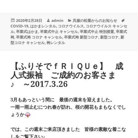
投
作
カ
タ
2020年2月28日
admin
呉服の松葉からのお知らせ
稿
成
テ
グ
COVID-19
,
はかまレンタル
,
コロナウイルス
,
コロナウイルス キャンセ
日:
者
ゴ
ル
,
卒業式はかま
,
卒業式中止 キャンセル
,
卒業式中止 特別措置
,
卒業式
リ
袴
,
卒業式袴 コロナ キャンセル
,
卒業式袴 新型コロナ
,
新型コロナ
,
新
ー
型コロナ キャンセル
,
袴レンタル
【ふりそでｆＲＩＱＵｅ】 成
人式振袖 ご成約のお客さま
♪ ～2017.3.26
3月もあっという間に 最後の週末を迎えました。
一雨一雨止むにつれ春が訪れ、桜の開花もまもなくでし
ょうか
では、この週末ご来店頂きました 皆様の素敵な着こな
しをご覧下さい♪