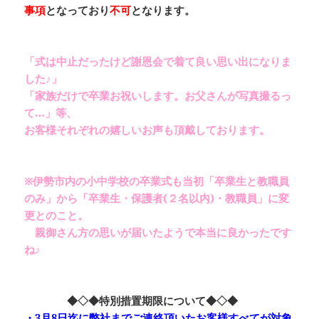
事項
となっており
不可
となります。
「式は中止だったけど謝恩会で着て良い思い出になりま
した♪」
「家族だけで卒業お祝いします。お父さんが写真撮るっ
て…」
等、
お客様それぞれの嬉しいお声も頂戴しております。
※
伊勢市内の小中学校の卒業式も当初
「卒業生と教職員
のみ」
から
「卒業生・保護者(２名以内)・教職員」
に変
更とのこと。
親御さん方の思いが届いたようで本当に良かったです
ね♪
◆◇◆特別措置期限について◆◇◆
・3月8日迄に弊社までご連絡頂いたお客様すべてが対象