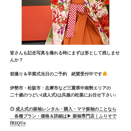
皆さんも記念写真を撮れる時にまずは形として残しませ
んか？
前撮り＆卒業式当日のご予約 絶賛受付中です
伊勢市・松阪市・志摩市など三重県中南勢エリアの
二十歳のつどい(成人式)は呉服の松葉にお任せ下さい♪
◎
成人式の振袖レンタル・購入・ママ振袖のことなら
各種プラン・価格＆詳細は▶ 振袖専門店｜ふりそで
fRIQUe