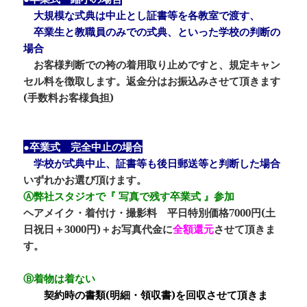
大規模な式典は中止とし証書等を各教室で渡す、
卒業生と教職員のみでの式典、といった学校の判断の
場合
お客様判断での袴の着用取り止めですと、規定キャン
セル料を徴取します。返金分はお振込みさせて頂きます
(手数料お客様負担)
●卒業式 完全中止の場合
学校が式典中止、証書等も後日郵送等と判断した場合
いずれかお選び頂けます。
Ⓐ弊社スタジオで『 写真で残す卒業式 』参加
ヘアメイク・着付け・撮影料 平日特別価格7000円(土
日祝日＋3000円)＋お写真代金に
全額還元
させて頂きま
す。
Ⓑ着物は着ない
契約時の書類(明細・領収書)を回収させて頂きま