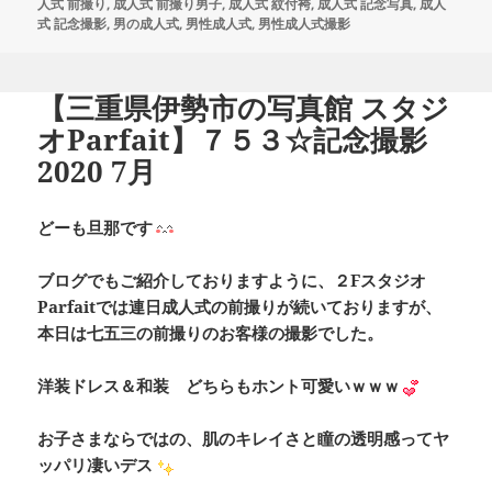
リ
人式 前撮り
,
成人式 前撮り男子
,
成人式 紋付袴
,
成人式 記念写真
,
成人
ー
式 記念撮影
,
男の成人式
,
男性成人式
,
男性成人式撮影
【三重県伊勢市の写真館 スタジ
オParfait】７５３☆記念撮影
2020 7月
どーも旦那です
ブログでもご紹介しておりますように、２Fスタジオ
Parfaitでは連日成人式の前撮りが続いておりますが、
本日は七五三の前撮りのお客様の撮影でした。
洋装ドレス＆和装 どちらもホント可愛いｗｗｗ
お子さまならではの、肌のキレイさと瞳の透明感ってヤ
ッパリ凄いデス