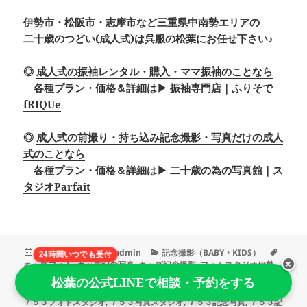
伊勢市・松阪市・志摩市など三重県中南勢エリアの
二十歳のつどい(成人式)は呉服の松葉にお任せ下さい♪
◎
成人式の振袖レンタル・購入・ママ振袖のことなら
各種プラン・価格＆詳細は▶ 振袖専門店｜ふりそで
fRIQUe
◎
成人式の前撮り・持ち込み記念撮影・写真だけの成人
式のことなら
各種プラン・価格＆詳細は▶ 二十歳の為の写真館｜ス
タジオParfait
投
作
カ
タ
2020年7月23日
admin
記念撮影（BABY・KIDS）
24時間いつでも受付
×
稿
成
テ
グ
キッズフォト
,
キッズ記念写真
,
キッズ記念撮影
,
フォトスタジオ伊勢
日:
者
ゴ
市
,
七五三フォトスタジオ
,
七五三写真スタジオ
,
七五三記念写真
,
七五
松葉の公式LINEで相談・予約をする
リ
三記念撮影
,
写真スタジオ 伊勢市
,
写真スタジオ伊勢市
,
写真館伊勢市
,
ー
７５３フォトスタジオ
,
７５３写真スタジオ
,
７５３記念写真
,
７５３記