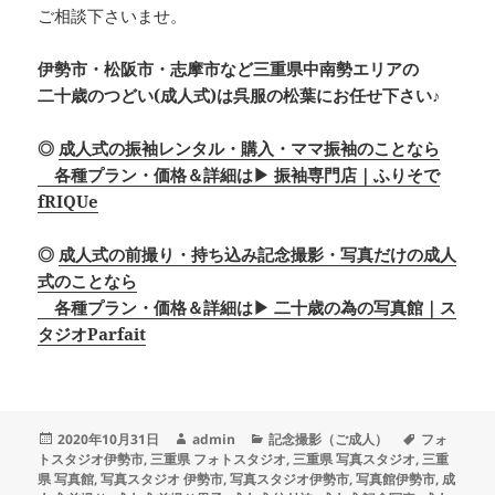
ご相談下さいませ。
伊勢市・松阪市・志摩市など三重県中南勢エリアの
二十歳のつどい(成人式)は呉服の松葉にお任せ下さい♪
◎
成人式の振袖レンタル・購入・ママ振袖のことなら
各種プラン・価格＆詳細は▶ 振袖専門店｜ふりそで
fRIQUe
◎
成人式の前撮り・持ち込み記念撮影・写真だけの成人
式のことなら
各種プラン・価格＆詳細は▶ 二十歳の為の写真館｜ス
タジオParfait
投
作
カ
タ
2020年10月31日
admin
記念撮影（ご成人）
フォ
稿
成
テ
グ
トスタジオ伊勢市
,
三重県 フォトスタジオ
,
三重県 写真スタジオ
,
三重
日:
者
ゴ
県 写真館
,
写真スタジオ 伊勢市
,
写真スタジオ伊勢市
,
写真館伊勢市
,
成