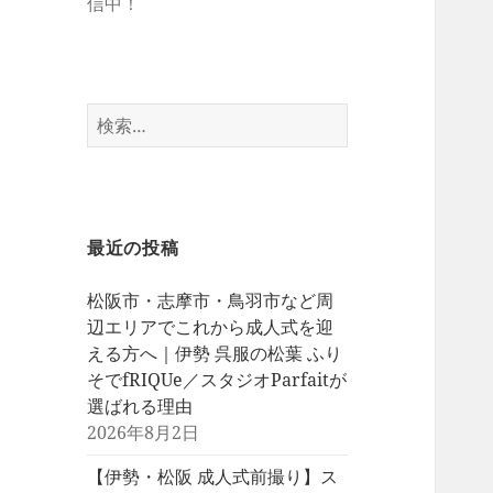
信中！
検
索:
最近の投稿
松阪市・志摩市・鳥羽市など周
辺エリアでこれから成人式を迎
える方へ｜伊勢 呉服の松葉 ふり
そでfRIQUe／スタジオParfaitが
選ばれる理由
2026年8月2日
【伊勢・松阪 成人式前撮り】ス