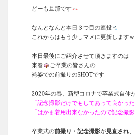
どーも旦那です
なんとなんと本日３つ目の連投
これからはもう少しマメに更新しますｗ
本日最後にご紹介させて頂きますのは
来春
ご卒業の皆さんの
袴姿での前撮りのSHOTです。
2020年の春、新型コロナで卒業式自体
「記念撮影だけでもしてあって良かった
「はかま着用出来なかったので記念撮影
卒業式の
前撮り・記念撮影
が
見直され
、