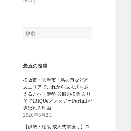
信中！
検
索:
最近の投稿
松阪市・志摩市・鳥羽市など周
辺エリアでこれから成人式を迎
える方へ｜伊勢 呉服の松葉 ふり
そでfRIQUe／スタジオParfaitが
選ばれる理由
2026年8月2日
【伊勢・松阪 成人式前撮り】ス