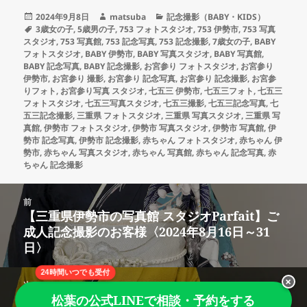
投
作
カ
2024年9月8日
matsuba
記念撮影（BABY・KIDS）
稿
タ
成
テ
3歳女の子
,
5歳男の子
,
753 フォトスタジオ
,
753 伊勢市
,
753 写真
日:
グ
者
ゴ
スタジオ
,
753 写真館
,
753 記念写真
,
753 記念撮影
,
7歳女の子
,
BABY
リ
フォトスタジオ
,
BABY 伊勢市
,
BABY 写真スタジオ
,
BABY 写真館
,
ー
BABY 記念写真
,
BABY 記念撮影
,
お宮参り フォトスタジオ
,
お宮参り
伊勢市
,
お宮参り 撮影
,
お宮参り 記念写真
,
お宮参り 記念撮影
,
お宮参
りフォト
,
お宮参り写真 スタジオ
,
七五三 伊勢市
,
七五三フォト
,
七五三
フォトスタジオ
,
七五三写真スタジオ
,
七五三撮影
,
七五三記念写真
,
七
五三記念撮影
,
三重県 フォトスタジオ
,
三重県 写真スタジオ
,
三重県 写
真館
,
伊勢市 フォトスタジオ
,
伊勢市 写真スタジオ
,
伊勢市 写真館
,
伊
勢市 記念写真
,
伊勢市 記念撮影
,
赤ちゃん フォトスタジオ
,
赤ちゃん 伊
勢市
,
赤ちゃん 写真スタジオ
,
赤ちゃん 写真館
,
赤ちゃん 記念写真
,
赤
ちゃん 記念撮影
投
前
稿
【三重県伊勢市の写真館 スタジオParfait】ご
前
ナ
成人記念撮影のお客様〈2024年8月16日～31
の
ビ
日〉
投
ゲ
稿:
ー
24時間いつでも受付
×
次ページへ
シ
【三重県伊勢市の写真館 スタジオParfait】ご
松葉の公式LINEで相談・予約をする
次
ョ