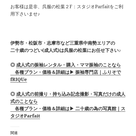
お客様は是非、呉服の松葉２F：スタジオParfaitをご利
用下さいませ♪
伊勢市・松阪市・志摩市など三重県中南勢エリアの
二十歳のつどい(成人式)は呉服の松葉にお任せ下さい♪
◎
成人式の振袖レンタル・購入・ママ振袖のことなら
各種プラン・価格＆詳細は▶ 振袖専門店｜ふりそで
fRIQUe
◎
成人式の前撮り・持ち込み記念撮影・写真だけの成人
式のことなら
各種プラン・価格＆詳細は▶ 二十歳の為の写真館｜ス
タジオParfait
関連