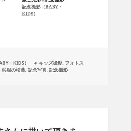
ォト
記念撮影（BABY・
KIDS）
・
タ
BY・KIDS）
キッズ撮影
,
フォトス
グ
,
呉服の松葉
,
記念写真
,
記念撮影