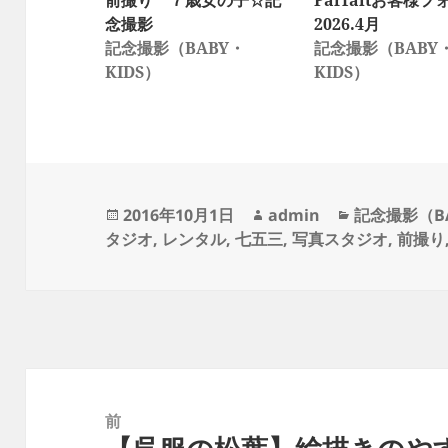
前撮り ７歳女の子☆記
Parfaitお客様フ
念撮影
2026.4月
記念撮影（BABY・
記念撮影（BABY
KIDS）
KIDS）
投
作
カ
2016年10月1日
admin
記念撮影（BA
稿
成
テ
タジオ
,
レンタル
,
七五三
,
写真スタジオ
,
前撮り
日:
者
ゴ
リ
ー
投
稿
前
ナ
前