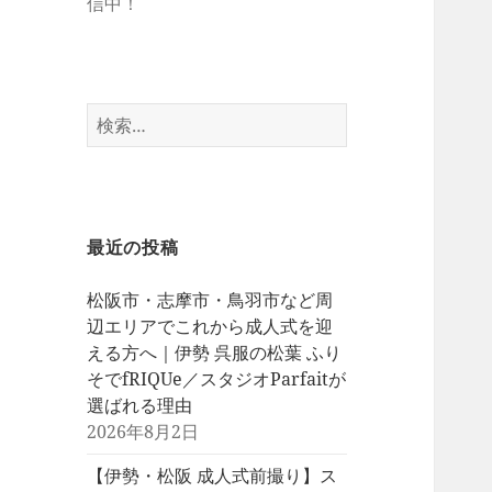
信中！
検
索:
最近の投稿
松阪市・志摩市・鳥羽市など周
辺エリアでこれから成人式を迎
える方へ｜伊勢 呉服の松葉 ふり
そでfRIQUe／スタジオParfaitが
選ばれる理由
2026年8月2日
【伊勢・松阪 成人式前撮り】ス