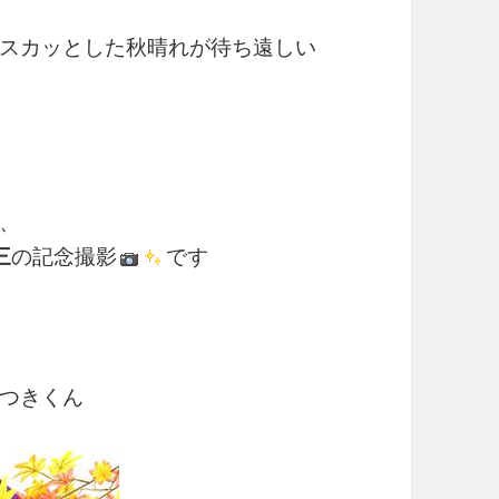
スカッとした秋晴れが待ち遠しい
、
三
の記念撮影
です
つきくん