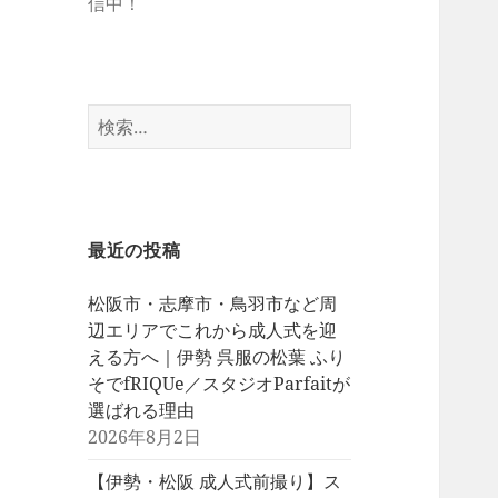
信中！
検
索:
最近の投稿
松阪市・志摩市・鳥羽市など周
辺エリアでこれから成人式を迎
える方へ｜伊勢 呉服の松葉 ふり
そでfRIQUe／スタジオParfaitが
選ばれる理由
2026年8月2日
【伊勢・松阪 成人式前撮り】ス