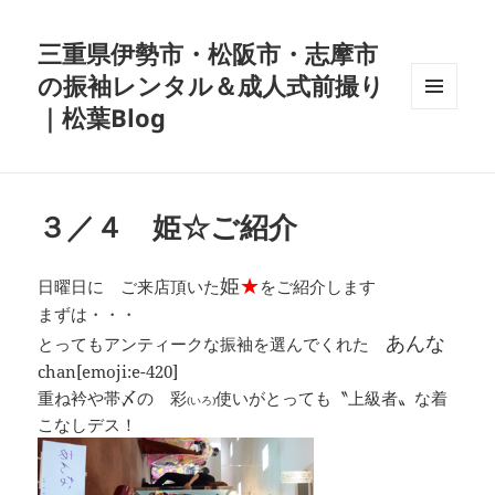
三重県伊勢市・松阪市・志摩市
の振袖レンタル＆成人式前撮り
｜松葉Blog
メニュ
ーとウ
ィジェ
ット
３／４ 姫☆ご紹介
姫
★
日曜日に ご来店頂いた
をご紹介します
まずは・・・
あんな
とってもアンティークな振袖を選んでくれた
chan[emoji:e-420]
重ね衿や帯〆の 彩
使いがとっても〝上級者〟な着
(いろ)
こなしデス！