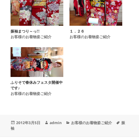
振袖まつり～っ!!
１．２６
お客様のお着物姿ご紹介
お客様のお着物姿ご紹介
ふりそで春休みフェスタ開催中
です♪
お客様のお着物姿ご紹介
投
作
カ
タ
2012年3月5日
admin
お客様のお着物姿ご紹介
振
稿
成
テ
グ
袖
日:
者
ゴ