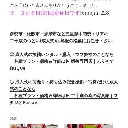
ご来店頂いた皆さんありがとうございました。
※ ３月６日(火)は定休日です
[emoji:i-228]
伊勢市・松阪市・志摩市など三重県中南勢エリアの
二十歳のつどい(成人式)は呉服の松葉にお任せ下さい♪
◎
成人式の振袖レンタル・購入・ママ振袖のことなら
各種プラン・価格＆詳細は▶ 振袖専門店｜ふりそで
fRIQUe
◎
成人式の前撮り・持ち込み記念撮影・写真だけの成人
式のことなら
各種プラン・価格＆詳細は▶ 二十歳の為の写真館｜ス
タジオParfait
関連