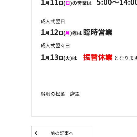
1
11
5:00～14:0
月
日(
日
)の営業は
成人式翌日
1
12
臨時営業
月
日(
月
)㊗は
成人式翌々日
1
13
振替休業
月
日(火)は
となりま
呉服の松葉 店主
前の記事へ