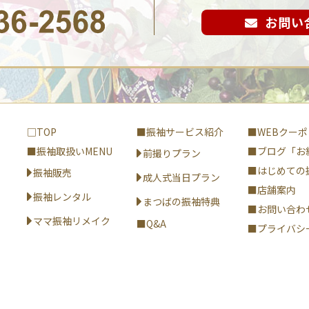
お問い
□TOP
■振袖サービス紹介
■WEBクーポ
■振袖取扱いMENU
■ブログ「お
前撮りプラン
■はじめての
振袖販売
成人式当日プラン
■店舗案内
振袖レンタル
まつばの振袖特典
■お問い合わ
ママ振袖リメイク
■Q&A
■プライバシ