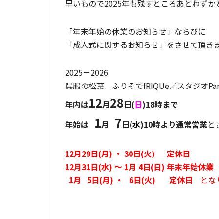
早いもので2025年も残すところあとわずか
「年末年始の休業のお知らせ」ならびに
「成人式に関するお知らせ」をさせて頂き
2025－2026
呉服の松葉 ふりそでfRIQUe／スタジオPar
12
28
年内は
月
日(
日
)18時まで
1
7
年始は
月
日(
水
)10時より通常営業
と
12月29日(月) ・ 30日(火) 定休日
12月31日(水)
～ 1月 4日(日) 年末年始休業
1月 5日(月) ・ 6日(火) 定休日
とな