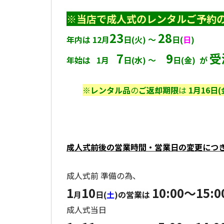
※当店で成人式の
レンタルご予約
23
28
年内は 12月
日(火) ～
日(
日
)
7
9
受
年始は 1月
日(水) ～
日(金) が
※レンタル品
の
ご返却期限
は
1月16日(
成人式前後の営業時間・営業日の変更につ
成人式前 準備の為、
1
10
10:00～15:0
月
日(
土
)の営業は
成人式当日