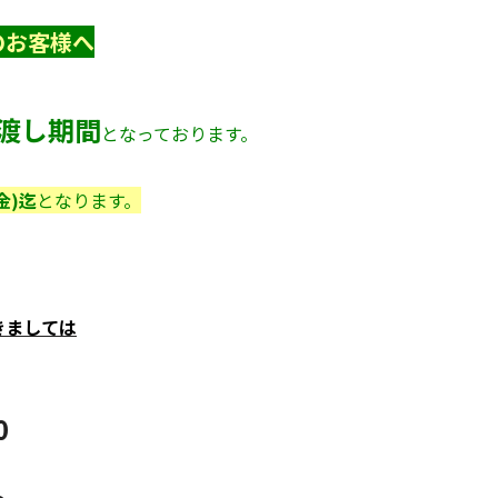
のお客様へ
渡し期間
となっております。
金)迄
となります。
きましては
0